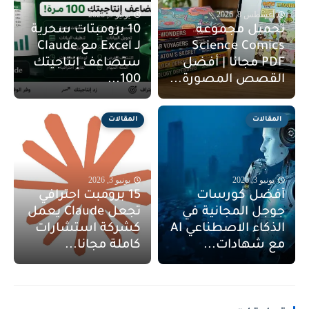
أغسطس 8, 2026
يونيو 9, 2026
تحميل مجموعة
10 برومبتات سحرية
Science Comics
لـ Excel مع Claude
PDF مجانا | أفضل
ستضاعف إنتاجيتك
القصص المصورة...
100...
المقالات
المقالات
يونيو 3, 2026
يونيو 3, 2026
أفضل كورسات
15 برومبت احترافي
جوجل المجانية في
تجعل Claude يعمل
الذكاء الاصطناعي AI
كشركة استشارات
مع شهادات...
كاملة مجانا...