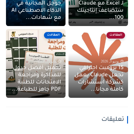
لـ Excel مع Claude
جوجل المجانية في
ستضاعف إنتاجيتك
الذكاء الاصطناعي AI
100...
مع شهادات...
المقالات
المقالات
يونيو 3, 2026
مايو 15, 2026
15 برومبت احترافي
تحميل أفضل جدول
تجعل Claude يعمل
للمذاكرة ومراجعة
كشركة استشارات
الامتحانات للطلبة
كاملة مجانا...
PDF جاهز للطباعة...
تعليقات