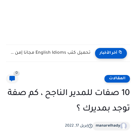
تحميل كتب تدريس اللغة الإنجليزية PDF مجانا | TESOL وTEFL
📁 آخر الأخبار
0
المقالات
10 صفات للمدير الناجح ، كم صفة
توجد بمديرك ؟
manarelhady
إبريل 17, 2022