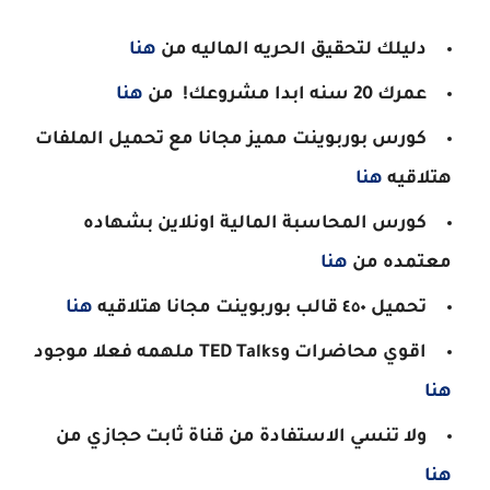
دليلك لتحقيق الحريه الماليه من
هنا
عمرك 20 سنه ابدا مشروعك! من
هنا
كورس بوربوينت مميز مجانا مع تحميل الملفات
هتلاقيه
هنا
كورس المحاسبة المالية اونلاين بشهاده
معتمده من
هنا
تحميل ٤٥٠ قالب بوربوينت مجانا هتلاقيه
هنا
اقوي محاضرات وTED Talks ملهمه فعلا موجود
هنا
ولا تنسي الاستفادة من قناة ثابت حجازي من
هنا