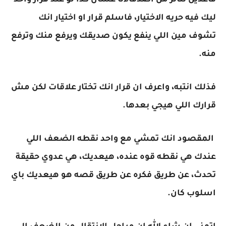
قاعدين نتاثر من أصدقاءنا عشان كدا لو عند قرار واحد
ليك فيه حريه الاختيار، فاسلم قرار او اختيار انك
تشوف مين اللي ينفع يكون صديقك ويرفع منك وترفع
منه.
فذلك انتبه، واعرف ان قرار انك تختار علاقات لكن مش
قرارك اللي هيجي بعدها.
المقصود انك تمشي مع واحد نقطه الضعف اللي
عندك هي نقطه قوه عنده، هيعديك، هي عدوي حقيقة
تحدث، عن طريق فكره عن طريق قصه هو هيعديك باي
اسلوب كان.