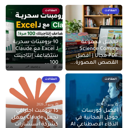
المقالات
المقالات
أغسطس 8, 2026
يونيو 9, 2026
تحميل مجموعة
10 برومبتات سحرية
Science Comics
لـ Excel مع Claude
PDF مجانا | أفضل
ستضاعف إنتاجيتك
القصص المصورة...
100...
المقالات
المقالات
يونيو 3, 2026
يونيو 3, 2026
أفضل كورسات
15 برومبت احترافي
جوجل المجانية في
تجعل Claude يعمل
الذكاء الاصطناعي AI
كشركة استشارات