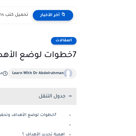
تحميل كتب English Idioms مجانا |من كامبريدج English Phrasal Verbs...
📁 آخر الأخبار
المقالات
7خطوات لوضع الأهداف وتحقيق النجاح
Learn With Dr Abdelrahman
مار
جدول التنقل
7خطوات لوضع الأهداف وتحقيق النجاح
اهمية تحديد الأهداف ؟