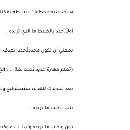
هناك سبعة خطوات بسيطة يمكنك ات
أولاً :حدد بالضبط ما الذي تريده .
بمعني أن تكون محدداً،حدد الهدف ال
(تعلم مهارة جديد،تعلم لغة ،.....الخ
بعد تحديدك للهدف ستستطيع وضع خ
ثانيا : اكتب ما تريده .
دون واكتب ما تريده ولما تريده و